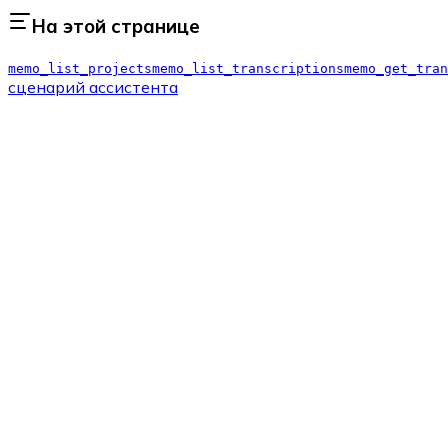
На этой странице
memo_list_projects
memo_list_transcriptions
memo_get_tran
сценарий ассистента