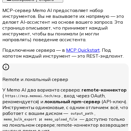
MCP-сервер Memo AI предоставляет набор
инструментов. Вы не вызываете их напрямую — это
делает AI-ассистент на основе вашего запроса. Эта
страница описывает, что принимает каждый
инструмент, чтобы вы понимали (и могли
направлять) поведение ассистента.
Подключение сервера — в
MCP Quickstart
. Под
капотом каждый инструмент — это REST-эндпоинт.
Remote и локальный сервер
У Memo AI два варианта сервера:
remote-коннектор
(
, вход через OAuth,
https://mcp.memoai.tech/mcp
рекомендуется) и
локальный npm-сервер
(API-ключ).
Инструменты одинаковые, с одним отличием: всё, что
работает с вашим диском —
,
output_path
и
— доступно только
memo_bulk_export
memo_upload_file
на локальном сервере; remote-коннектор возвращает
контент прямо в чат.