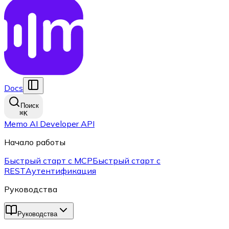
Docs
Поиск
⌘
K
Memo AI Developer API
Начало работы
Быстрый старт с MCP
Быстрый старт с
REST
Аутентификация
Руководства
Руководства