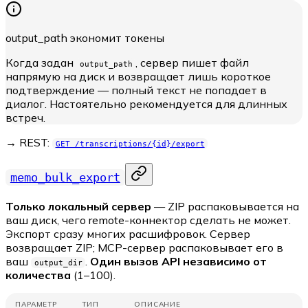
output_path экономит токены
Когда задан
, сервер пишет файл
output_path
напрямую на диск и возвращает лишь короткое
подтверждение — полный текст не попадает в
диалог. Настоятельно рекомендуется для длинных
встреч.
→ REST:
GET /transcriptions/{id}/export
memo_bulk_export
Только локальный сервер
— ZIP распаковывается на
ваш диск, чего remote-коннектор сделать не может.
Экспорт сразу многих расшифровок. Сервер
возвращает ZIP; MCP-сервер распаковывает его в
ваш
.
Один вызов API независимо от
output_dir
количества
(1–100).
ПАРАМЕТР
ТИП
ОПИСАНИЕ