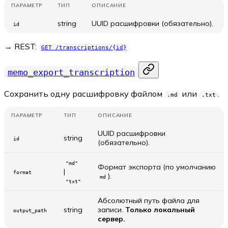
ПАРАМЕТР
ТИП
ОПИСАНИЕ
string
UUID расшифровки (обязательно).
id
→ REST:
GET /transcriptions/{id}
memo_export_transcription
Сохранить одну расшифровку файлом
или
.
.md
.txt
ПАРАМЕТР
ТИП
ОПИСАНИЕ
UUID расшифровки
string
id
(обязательно).
"md"
Формат экспорта (по умолчанию
|
format
).
md
"txt"
Абсолютный путь файла для
string
записи.
Только локальный
output_path
сервер.