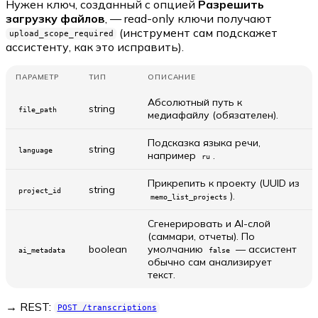
Нужен ключ, созданный с опцией
Разрешить
загрузку файлов
, — read-only ключи получают
(инструмент сам подскажет
upload_scope_required
ассистенту, как это исправить).
ПАРАМЕТР
ТИП
ОПИСАНИЕ
Абсолютный путь к
string
file_path
медиафайлу (обязателен).
Подсказка языка речи,
string
language
например
.
ru
Прикрепить к проекту (UUID из
string
project_id
).
memo_list_projects
Сгенерировать и AI-слой
(саммари, отчеты). По
boolean
умолчанию
— ассистент
ai_metadata
false
обычно сам анализирует
текст.
→ REST:
POST /transcriptions