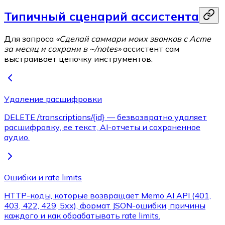
Типичный сценарий ассистента
Для запроса
«Сделай саммари моих звонков с Acme
за месяц и сохрани в ~/notes»
ассистент сам
выстраивает цепочку инструментов:
Удаление расшифровки
DELETE /transcriptions/{id} — безвозвратно удаляет
расшифровку, ее текст, AI-отчеты и сохраненное
аудио.
Ошибки и rate limits
HTTP-коды, которые возвращает Memo AI API (401,
403, 422, 429, 5xx), формат JSON-ошибки, причины
каждого и как обрабатывать rate limits.