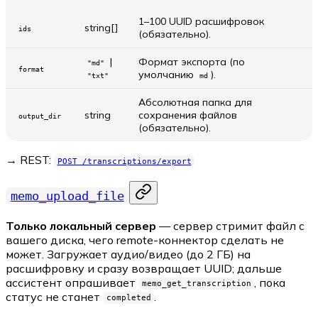
1–100 UUID расшифровок
string[]
ids
(обязательно).
|
Формат экспорта (по
"md"
format
умолчанию
).
"txt"
md
Абсолютная папка для
string
сохранения файлов
output_dir
(обязательно).
→ REST:
POST /transcriptions/export
memo_upload_file
Только локальный сервер
— сервер стримит файл с
вашего диска, чего remote-коннектор сделать не
может. Загружает аудио/видео (до 2 ГБ) на
расшифровку и сразу возвращает UUID; дальше
ассистент опрашивает
, пока
memo_get_transcription
статус не станет
.
completed