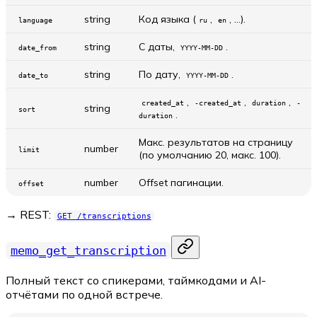
string
Код языка (
,
, …).
language
ru
en
string
С даты,
.
date_from
YYYY-MM-DD
string
По дату,
.
date_to
YYYY-MM-DD
,
,
,
created_at
-created_at
duration
-
string
sort
.
duration
Макс. результатов на страницу
number
limit
(по умолчанию 20, макс. 100).
number
Offset пагинации.
offset
→ REST:
GET /transcriptions
memo_get_transcription
Полный текст со спикерами, таймкодами и AI-
отчётами по одной встрече.