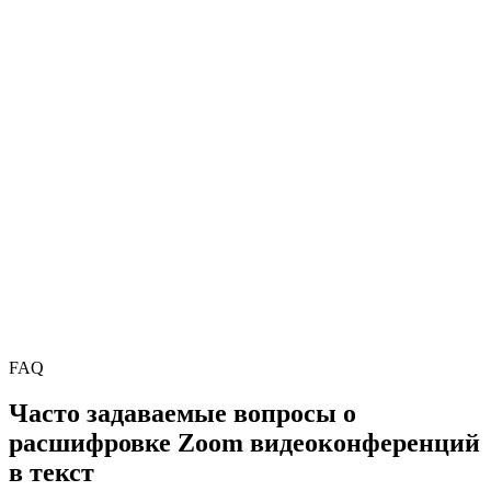
UX‑исследователь
Дмитрий Заименко
Product Manager
FAQ
Часто задаваемые вопросы о
расшифровке Zoom видеоконференций
в текст